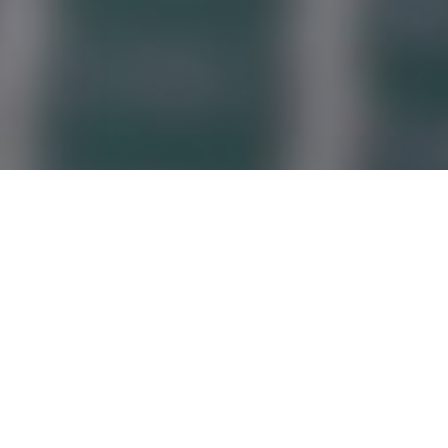
Simplified Tax Reporting -
professional compiling of
declarations.
Составление налоговых деклараций – процесс,
требующий профессионального подхода. Согласно
регламенту Налогового Кодекса Азербайджанской
Республики, существует несколько форм