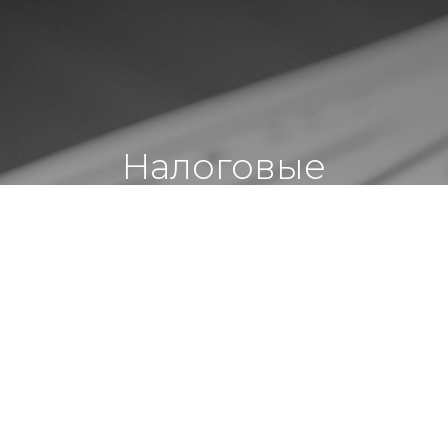
Налоговые
изменения и
смежные реформы в
Азербайджане с 2026
года
Актуально для: собственников бизнеса, CEO,
CFO, финансовых и HR-директоров